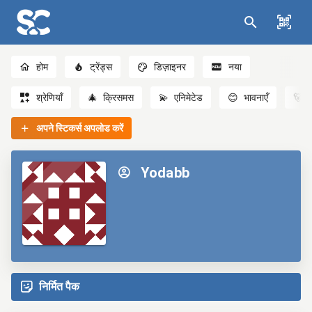
होम
ट्रेंड्स
डिज़ाइनर
नया
श्रेणियाँ
🎄
क्रिसमस
💫
एनिमेटेड
😊
भावनाएँ
🐻
अपने स्टिकर्स अपलोड करें
Yodabb
निर्मित पैक