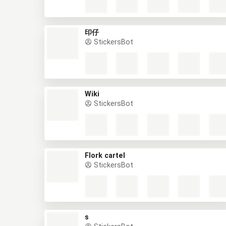
印仔
StickersBot
Wiki
StickersBot
Flork cartel
StickersBot
s