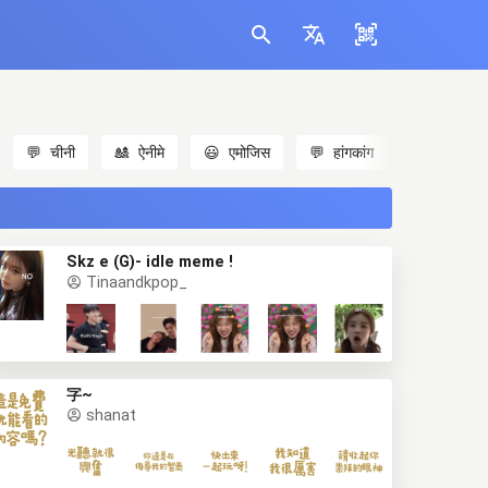
💬
चीनी
🎎
ऐनीमे
😃
एमोजिस
💬
हांगकांग
🐱
बिल्लियाँ
Skz e (G)- idle meme !
Tinaandkpop_
字~
shanat