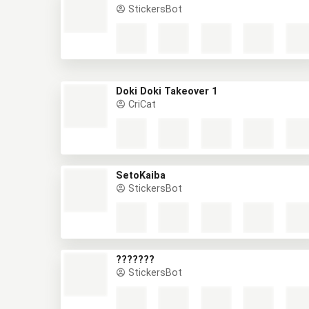
StickersBot
Doki Doki Takeover 1
CriCat
SetoKaiba
StickersBot
???????
StickersBot