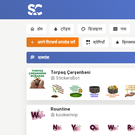
होम
ट्रेंड्स
डिज़ाइनर
नया
अपने स्टिकर्स अपलोड करें
श्रेणियाँ
🎄
क्रिसम
💭
वाक्यांश
Torpaq Çərşənbəsi
StickersBot
Rountine
kookiemnp