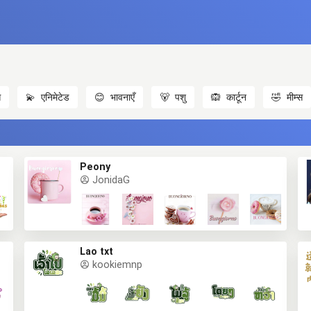
स
💫
एनिमेटेड
😊
भावनाएँ
🐻
पशु
🙉
कार्टून
🤣
मीम्स
Peony
JonidaG
Lao txt
kookiemnp