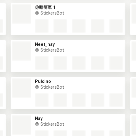
你唔簡單 1
StickersBot
Neet_nay
StickersBot
Pulcino
StickersBot
Nay
StickersBot