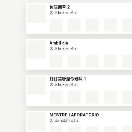
你唔簡單 2
StickersBot
Ambil aja
StickersBot
好好笑呀屌你老味 1
StickersBot
MESTRE LABORATÓRIO
danidalzotto