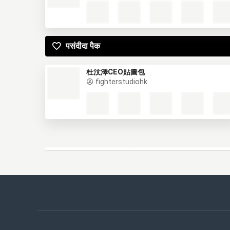
पसंदीदा पैक
杜汶澤CEO貼圖包
fighterstudiohk