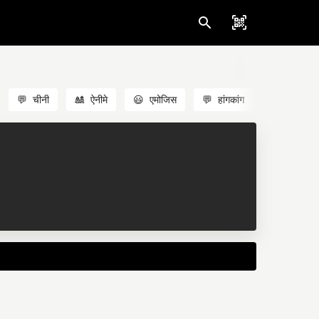
💬
चीनी
🎎
ऐनीमे
😃
एमोजिस
💬
हांगकांग
🐱
बिल्लियाँ