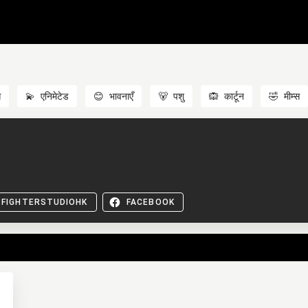
स
💫
एनिमेटेड
😊
भावनाएँ
🐻
पशु
🙉
कार्टून
🤣
मीम्स
FIGHTERSTUDIOHK
FACEBOOK