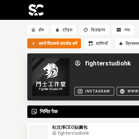
होम
ट्रेंड्स
डिज़ाइनर
नया
अपने स्टिकर्स अपलोड करें
श्रेणियाँ
🎄
क्रिसम
fighterstudiohk
INSTAGRAM
WWW.
निर्मित पैक
杜汶澤CEO貼圖包
fighterstudiohk