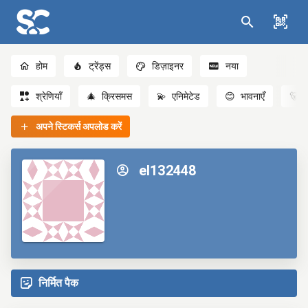
होम
ट्रेंड्स
डिज़ाइनर
नया
श्रेणियाँ
🎄
क्रिसमस
💫
एनिमेटेड
😊
भावनाएँ
🐻
अपने स्टिकर्स अपलोड करें
el132448
निर्मित पैक