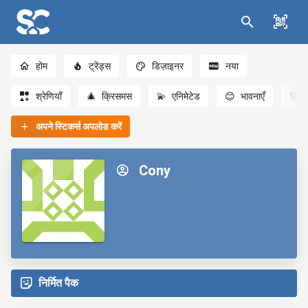
होम
ट्रेंड्स
डिज़ाइनर
नया
श्रेणियाँ
🎄
क्रिसमस
💫
एनिमेटेड
😊
भावनाएँ
🐻
अपने स्टिकर्स अपलोड करें
Cony
निर्मित पैक