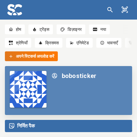
होम
ट्रेंड्स
डिज़ाइनर
नया
श्रेणियाँ
🎄
क्रिसमस
💫
एनिमेटेड
😊
भावनाएँ
🐻
अपने स्टिकर्स अपलोड करें
bobosticker
निर्मित पैक