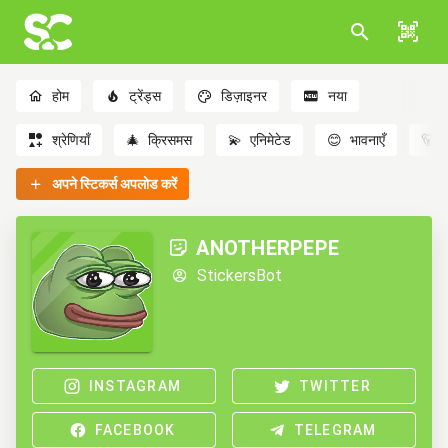
होम
ट्रेंड्स
डिज़ाइनर
नया
श्रेणियाँ
🎄
क्रिसमस
💫
एनिमेटेड
😊
भावनाएँ
🐻
अपने स्टिकर्स अपलोड करें
ANOTHERPEPE
StickersBot
INSTAGRAM
TWITTER
FACEBOOK
TELEGRAM