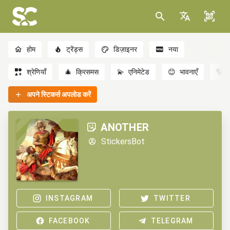
होम
ट्रेंड्स
डिज़ाइनर
नया
श्रेणियाँ
🎄
क्रिसमस
💫
एनिमेटेड
😊
भावनाएँ
🐻
अपने स्टिकर्स अपलोड करें
ANOTHER
StickersBot
INSTAGRAM
TWITTER
FACEBOOK
TELEGRAM