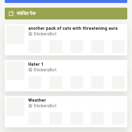
संबंधित पैक
another pack of cats with threatening aura
StickersBot
Hater 1
StickersBot
Weather
StickersBot