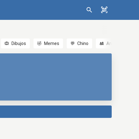
🙉
Dibujos
🤣
Memes
💬
Chino
🎎
Anime
😃