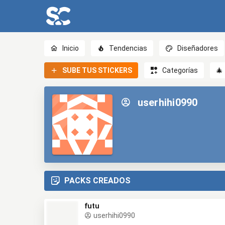
Inicio
Tendencias
Diseñadores
SUBE TUS STICKERS
Categorías
🎄
userhihi0990
PACKS CREADOS
futu
userhihi0990