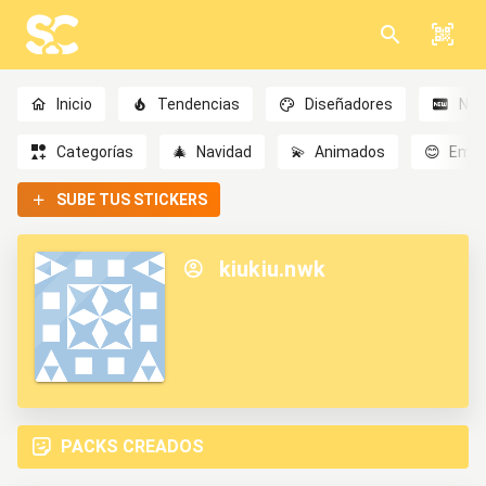
Inicio
Tendencias
Diseñadores
Nov
Categorías
🎄
Navidad
💫
Animados
😊
Emoc
SUBE TUS STICKERS
kiukiu.nwk
PACKS CREADOS