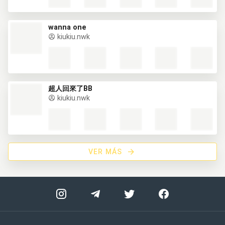
wanna one
kiukiu.nwk
超人回來了BB
kiukiu.nwk
VER MÁS