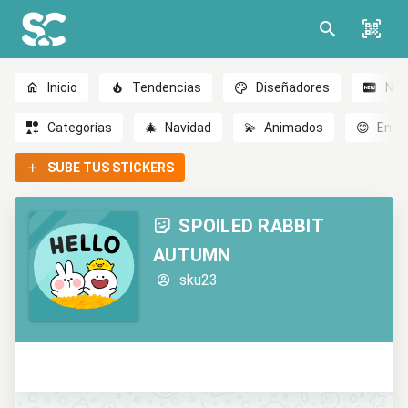
Inicio
Tendencias
Diseñadores
Nov
Categorías
🎄
Navidad
💫
Animados
😊
Emoc
SUBE TUS STICKERS
SPOILED RABBIT
AUTUMN
sku23