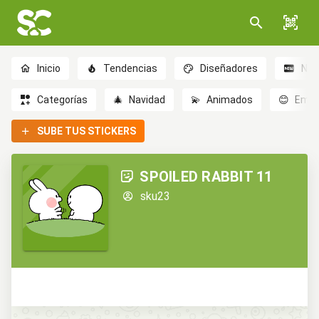
Inicio
Tendencias
Diseñadores
Nov
Categorías
🎄
Navidad
💫
Animados
😊
Emoc
SUBE TUS STICKERS
SPOILED RABBIT 11
sku23