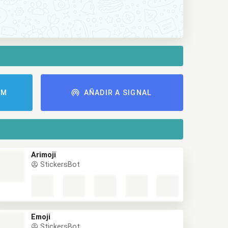
AM
AÑADIR A SIGNAL
Arimoji
StickersBot
Emoji
StickersBot