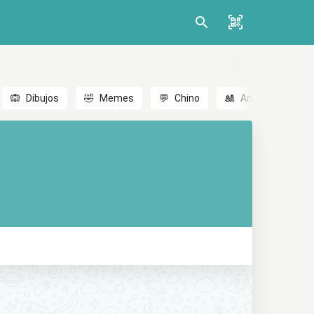
🙉
Dibujos
🤣
Memes
💬
Chino
🎎
Anime
😃