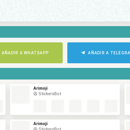
AÑADIR A WHATSAPP
AÑADIR A TELEGR
Arimoji
StickersBot
Arimoji
StickersBot