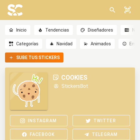
Inicio
Tendencias
Diseñadores
Nov
Categorías
🎄
Navidad
💫
Animados
😊
Emoc
SUBE TUS STICKERS
COOKIES
StickersBot
INSTAGRAM
TWITTER
FACEBOOK
TELEGRAM