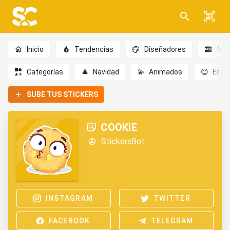
Inicio
Tendencias
Diseñadores
Nov
Categorías
🎄
Navidad
💫
Animados
😊
Emoc
SUBE TUS STICKERS
COOKIE
StickersBot
INSTAGRAM
TWITTER
FACEBOOK
TELEGRAM