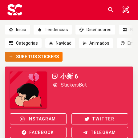
Inicio
Tendencias
Diseñadores
Nov
Categorías
🎄
Navidad
💫
Animados
😊
Emoc
SUBE TUS STICKERS
小新 6
StickersBot
INSTAGRAM
TWITTER
FACEBOOK
TELEGRAM