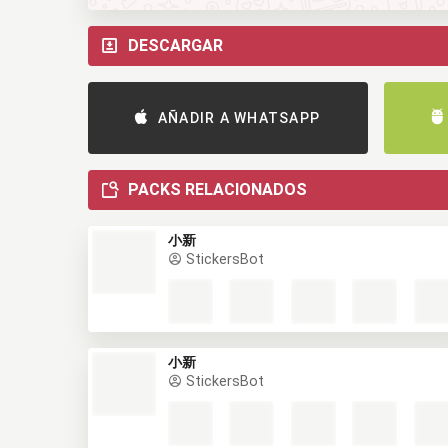
DESCARGAR
AÑADIR A WHATSAPP
PACKS RELACIONADOS
小新
StickersBot
小新
StickersBot