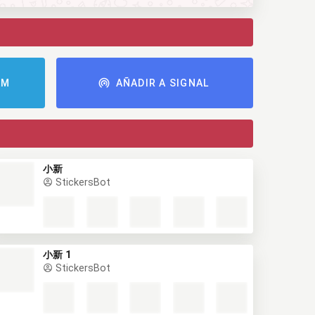
AM
AÑADIR A SIGNAL
小新
StickersBot
小新 1
StickersBot