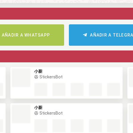
AÑADIR A WHATSAPP
AÑADIR A TELEGR
小新
StickersBot
小新
StickersBot