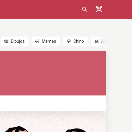
🙉
Dibujos
🤣
Memes
💬
Chino
🎎
Anime
😃