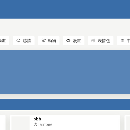
動畫
😊
感情
🐻
動物
🙉
漫畫
🤣
表情包
💬
bbb
lambee