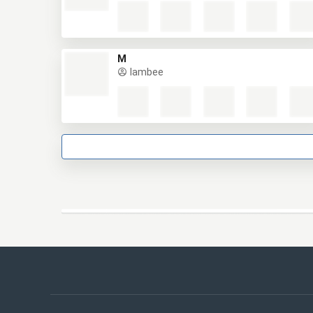
M
lambee