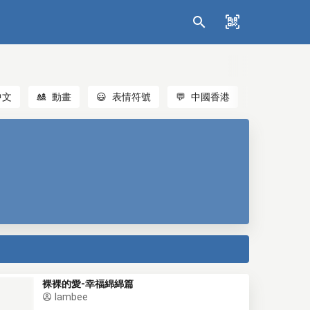
中文
🎎
動畫
😃
表情符號
💬
中國香港
🐱
貓
裸裸的愛-幸福綿綿篇
lambee