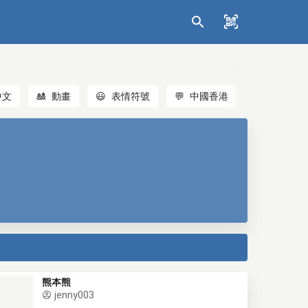
中文
🎎
動畫
😃
表情符號
💬
中國香港
🐱
貓
熊本熊
jenny003