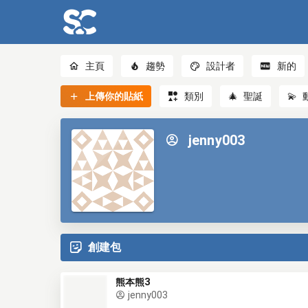
主頁
趨勢
設計者
新的
上傳你的貼紙
類別
🎄
聖誕
💫
jenny003
創建包
熊本熊3
jenny003