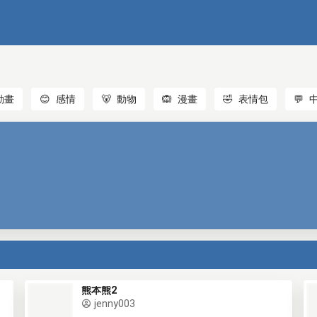
動畫
😊
感情
🐻
動物
🙉
漫畫
🤣
表情包
💬
熊本熊2
jenny003