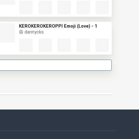
KEROKEROKEROPPI Emoji (Love) - 1
dannycks