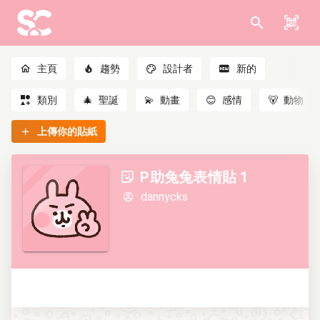
主頁
趨勢
設計者
新的
類別
🎄
聖誕
💫
動畫
😊
感情
🐻
動物
上傳你的貼紙
P助兔兔表情貼 1
dannycks