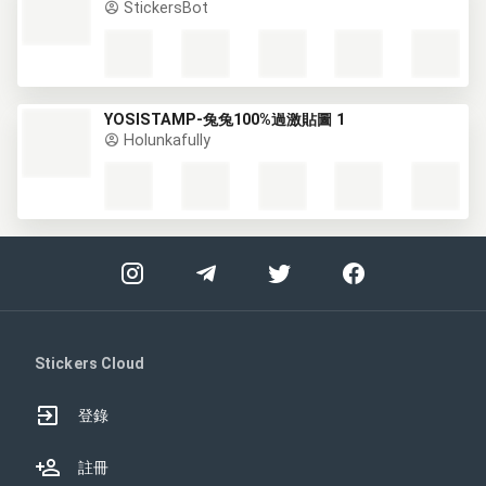
StickersBot
YOSISTAMP-兔兔100%過激貼圖 1
Holunkafully
Stickers Cloud
登錄
註冊