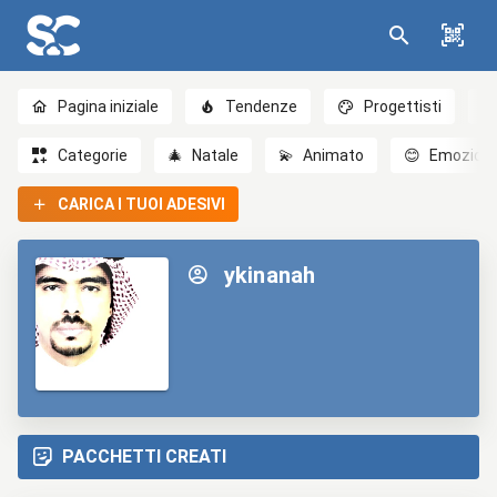
Pagina iniziale
Tendenze
Progettisti
Categorie
🎄
Natale
💫
Animato
😊
Emozioni
CARICA I TUOI ADESIVI
ykinanah
PACCHETTI CREATI