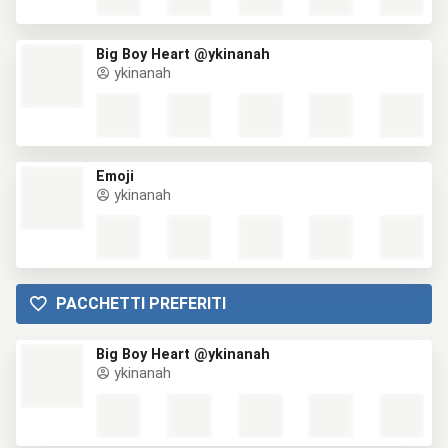
Big Boy Heart @ykinanah
ykinanah
Emoji
ykinanah
PACCHETTI PREFERITI
Big Boy Heart @ykinanah
ykinanah