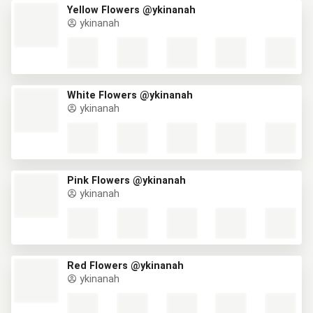
Yellow Flowers @ykinanah
ykinanah
White Flowers @ykinanah
ykinanah
Pink Flowers @ykinanah
ykinanah
Red Flowers @ykinanah
ykinanah