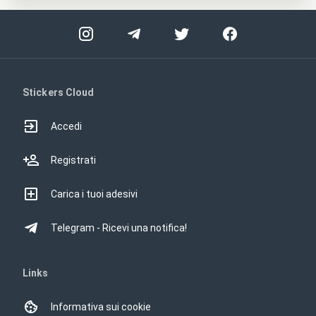
Stickers Cloud
Accedi
Registrati
Carica i tuoi adesivi
Telegram - Ricevi una notifica!
Links
Informativa sui cookie