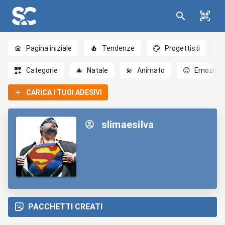
Pagina iniziale
Tendenze
Progettisti
Categorie
🎄
Natale
💫
Animato
😊
Emozioni
CARICA I TUOI ADESIVI
slimaesilva
PACCHETTI CREATI