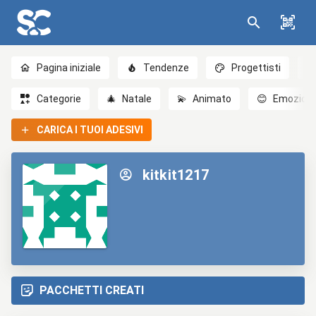
Pagina iniziale
Tendenze
Progettisti
Categorie
🎄
Natale
💫
Animato
😊
Emozioni
CARICA I TUOI ADESIVI
kitkit1217
PACCHETTI CREATI