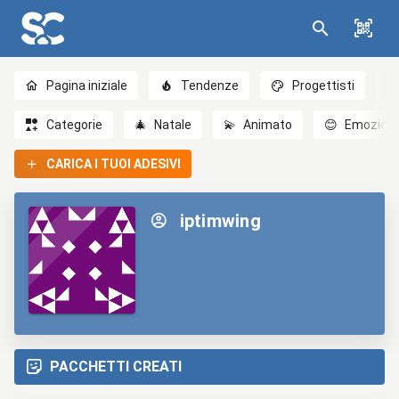
Pagina iniziale
Tendenze
Progettisti
Categorie
🎄
Natale
💫
Animato
😊
Emozioni
CARICA I TUOI ADESIVI
iptimwing
PACCHETTI CREATI