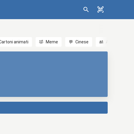
Cartoni animati
🤣
Meme
💬
Cinese
🎎
Anime
😃