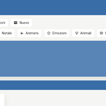
isti
Nuovo

Natale
💫
Animato
😊
Emozioni
🐻
Animali
🙉