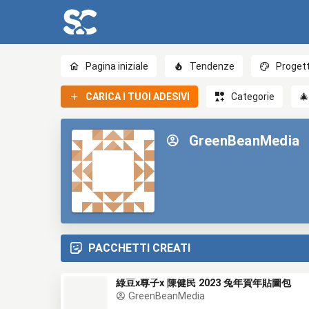
Pagina iniziale
Tendenze
Progett
CARICA I TUOI ADESIVI
Categorie

GreenBeanMedia
PACCHETTI CREATI
綠豆x尊子x 陳健民 2023 兔年賀年貼圖包
GreenBeanMedia