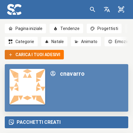
Pagina iniziale
Tendenze
Progettisti
Categorie
🎄
Natale
💫
Animato
😊
Emozioni
CARICA I TUOI ADESIVI
cnavarro
PACCHETTI CREATI