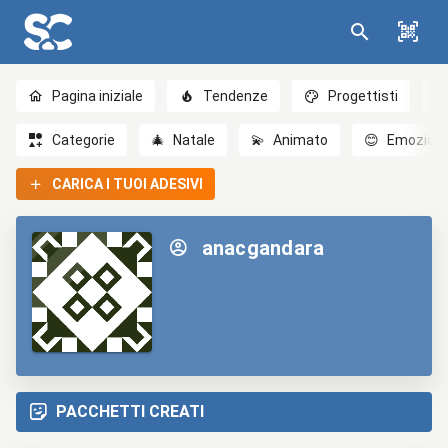
Pagina iniziale
Tendenze
Progettisti
Categorie
🎄
Natale
💫
Animato
😊
Emozioni
CARICA I TUOI ADESIVI
anacgandara
PACCHETTI CREATI