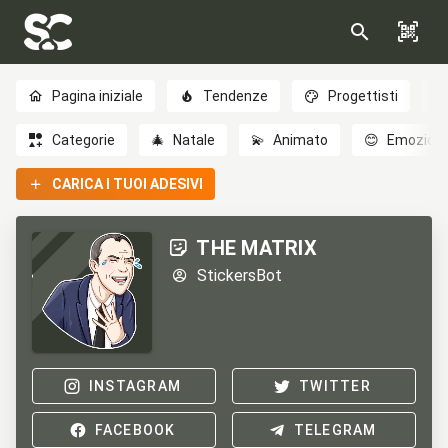
Pagina iniziale
Tendenze
Progettisti
Categorie
🎄
Natale
💫
Animato
😊
Emozioni
CARICA I TUOI ADESIVI
THE MATRIX
StickersBot
INSTAGRAM
TWITTER
FACEBOOK
TELEGRAM