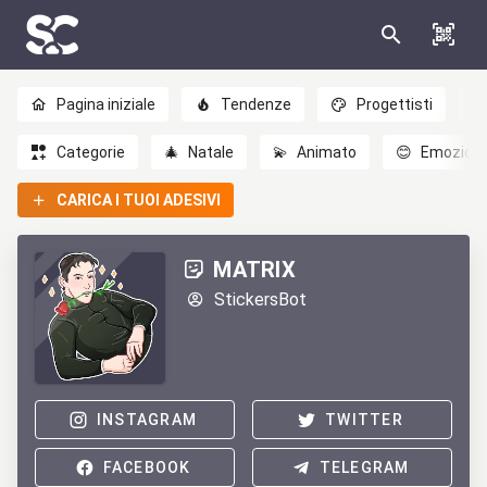
Pagina iniziale
Tendenze
Progettisti
Categorie
🎄
Natale
💫
Animato
😊
Emozioni
CARICA I TUOI ADESIVI
MATRIX
StickersBot
INSTAGRAM
TWITTER
FACEBOOK
TELEGRAM