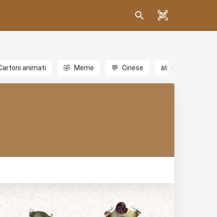
Cartoni animati
🤣
Meme
💬
Cinese
🎎
Anime
😃