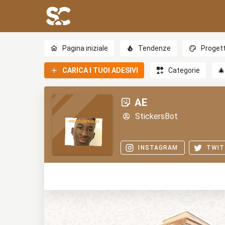
Pagina iniziale
Tendenze
Progett
CARICA I TUOI ADESIVI
Categorie

AE
StickersBot
INSTAGRAM
TWIT