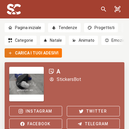
Pagina iniziale
Tendenze
Progettisti
Categorie
🎄
Natale
💫
Animato
😊
Emozioni
CARICA I TUOI ADESIVI
A
StickersBot
INSTAGRAM
TWITTER
FACEBOOK
TELEGRAM