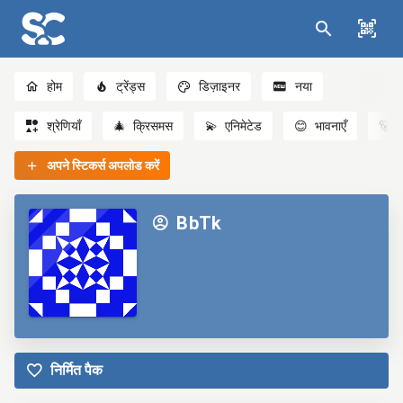
होम
ट्रेंड्स
डिज़ाइनर
नया
श्रेणियाँ
🎄
क्रिसमस
💫
एनिमेटेड
😊
भावनाएँ
🐻
अपने स्टिकर्स अपलोड करें
BbTk
निर्मित पैक