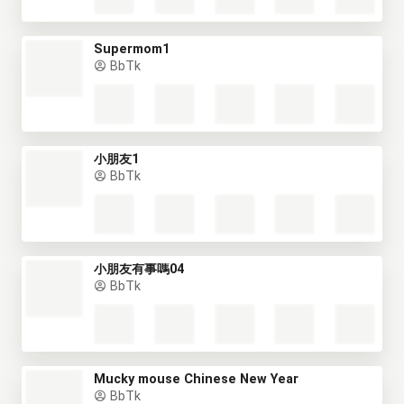
Supermom1
BbTk
小朋友1
BbTk
小朋友有事嗎04
BbTk
Mucky mouse Chinese New Year
BbTk