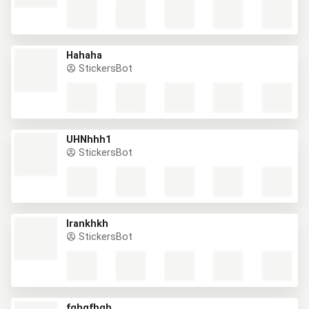
Hahaha
StickersBot
UHNhhh1
StickersBot
Irankhkh
StickersBot
fghgfhgh