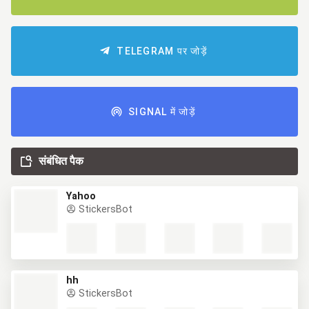
TELEGRAM पर जोड़ें
SIGNAL में जोड़ें
संबंधित पैक
Yahoo
StickersBot
hh
StickersBot