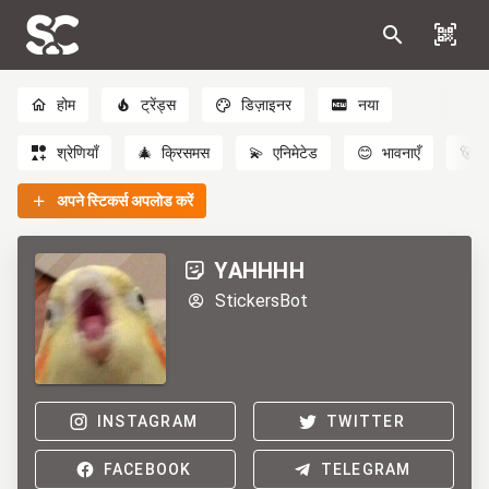
होम
ट्रेंड्स
डिज़ाइनर
नया
श्रेणियाँ
🎄
क्रिसमस
💫
एनिमेटेड
😊
भावनाएँ
🐻
अपने स्टिकर्स अपलोड करें
YAHHHH
StickersBot
INSTAGRAM
TWITTER
FACEBOOK
TELEGRAM