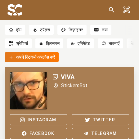
होम
ट्रेंड्स
डिज़ाइनर
नया
श्रेणियाँ
🎄
क्रिसमस
💫
एनिमेटेड
😊
भावनाएँ
🐻
अपने स्टिकर्स अपलोड करें
VIVA
StickersBot
INSTAGRAM
TWITTER
FACEBOOK
TELEGRAM