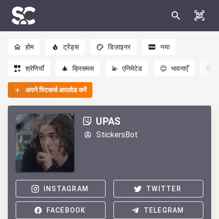
होम
ट्रेंड्स
डिज़ाइनर
नया
श्रेणियाँ
🎄
क्रिसमस
💫
एनिमेटेड
😊
भावनाएँ
🐻
अपने स्टिकर्स अपलोड करें
UPAS
StickersBot
INSTAGRAM
TWITTER
FACEBOOK
TELEGRAM