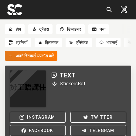
होम
ट्रेंड्स
डिज़ाइनर
नया
श्रेणियाँ
🎄
क्रिसमस
💫
एनिमेटेड
😊
भावनाएँ
🐻
अपने स्टिकर्स अपलोड करें
TEXT
StickersBot
INSTAGRAM
TWITTER
FACEBOOK
TELEGRAM