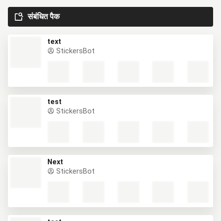
संबंधित पैक
text
StickersBot
test
StickersBot
Next
StickersBot