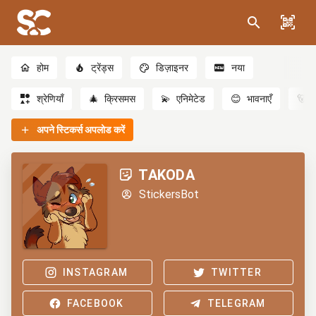
होम
ट्रेंड्स
डिज़ाइनर
नया
श्रेणियाँ
🎄
क्रिसमस
💫
एनिमेटेड
😊
भावनाएँ
🐻
अपने स्टिकर्स अपलोड करें
TAKODA
StickersBot
INSTAGRAM
TWITTER
FACEBOOK
TELEGRAM