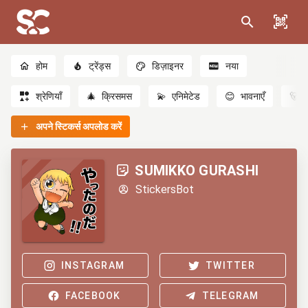
होम
ट्रेंड्स
डिज़ाइनर
नया
श्रेणियाँ
🎄
क्रिसमस
💫
एनिमेटेड
😊
भावनाएँ
🐻
अपने स्टिकर्स अपलोड करें
SUMIKKO GURASHI
StickersBot
INSTAGRAM
TWITTER
FACEBOOK
TELEGRAM