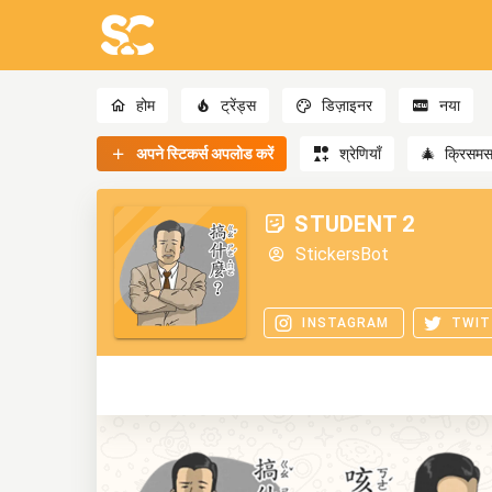
होम
ट्रेंड्स
डिज़ाइनर
नया
अपने स्टिकर्स अपलोड करें
श्रेणियाँ
🎄
क्रिसम
STUDENT 2
StickersBot
INSTAGRAM
TWIT