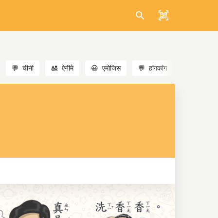
💬
चीनी
🎎
ऐनीमे
😃
एमोजिस
💬
हांगकांग
🐱
बिल्लियाँ