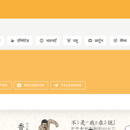
स
💫
एनिमेटेड
😊
भावनाएँ
🐻
पशु
🙉
कार्टून
🤣
मीम्स
TER
FACEBOOK
TELEGRAM