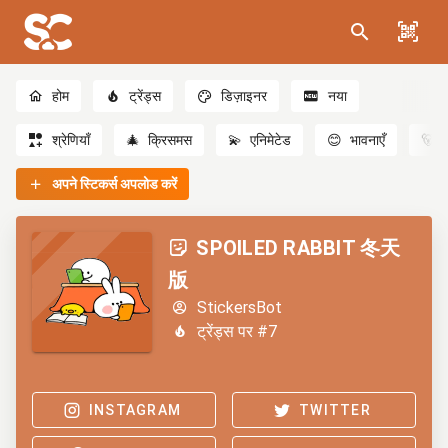
होम
ट्रेंड्स
डिज़ाइनर
नया
श्रेणियाँ
🎄
क्रिसमस
💫
एनिमेटेड
😊
भावनाएँ
🐻
अपने स्टिकर्स अपलोड करें
SPOILED RABBIT 冬天
版
StickersBot
ट्रेंड्स पर #7
INSTAGRAM
TWITTER