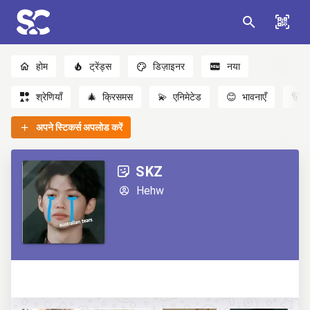
होम
ट्रेंड्स
डिज़ाइनर
नया
श्रेणियाँ
🎄
क्रिसमस
💫
एनिमेटेड
😊
भावनाएँ
🐻
अपने स्टिकर्स अपलोड करें
SKZ
Hehw