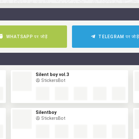
WHATSAPP पर जोड़ें
TELEGRAM पर जोड़े
Silent boy vol.3
StickersBot
Silentboy
StickersBot