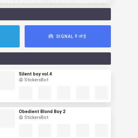
ं
SIGNAL में जोड़ें
Silent boy vol.4
StickersBot
Obedient Blond Boy 2
StickersBot