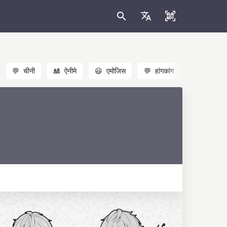
💬
चीनी
🎎
ऐनीमे
😃
एमोजिस
💬
हांगकांग
🐱
बिल्लियाँ