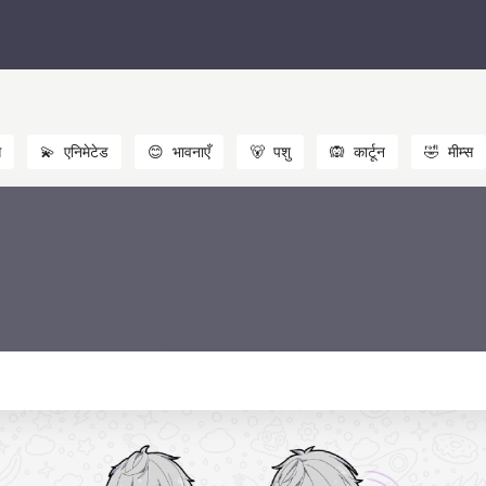
स
💫
एनिमेटेड
😊
भावनाएँ
🐻
पशु
🙉
कार्टून
🤣
मीम्स