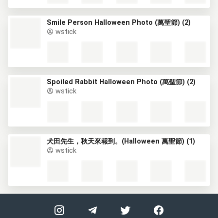
Smile Person Halloween Photo (萬聖節) (2)
wstick
Spoiled Rabbit Halloween Photo (萬聖節) (2)
wstick
犬田先生，秋天來報到。(Halloween 萬聖節) (1)
wstick