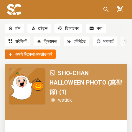
होम
ट्रेंड्स
डिज़ाइनर
नया
श्रेणियाँ
🎄
क्रिसमस
💫
एनिमेटेड
😊
भावनाएँ
🐻
अपने स्टिकर्स अपलोड करें
SHO-CHAN
HALLOWEEN PHOTO (萬聖
節) (1)
wstick