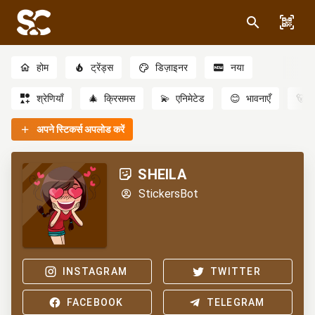
होम
ट्रेंड्स
डिज़ाइनर
नया
श्रेणियाँ
🎄
क्रिसमस
💫
एनिमेटेड
😊
भावनाएँ
🐻
अपने स्टिकर्स अपलोड करें
SHEILA
StickersBot
INSTAGRAM
TWITTER
FACEBOOK
TELEGRAM