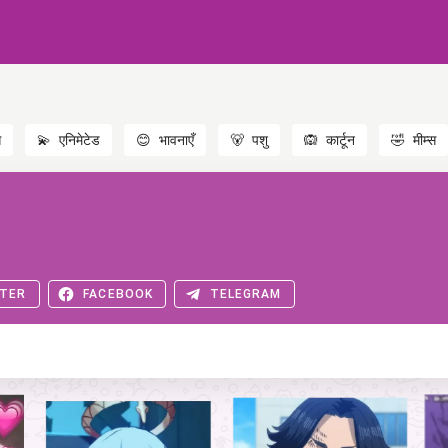
स
💫
एनिमेटेड
😊
भावनाएँ
🐻
पशु
🙉
कार्टून
🤣
मीम्स
TER
FACEBOOK
TELEGRAM