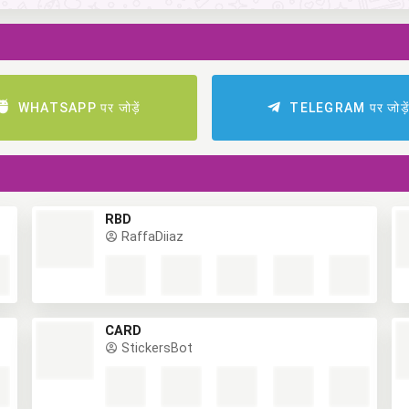
WHATSAPP पर जोड़ें
TELEGRAM पर जोड़े
RBD
RaffaDiiaz
CARD
StickersBot