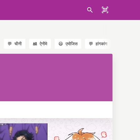
💬
चीनी
🎎
ऐनीमे
😃
एमोजिस
💬
हांगकांग
🐱
बिल्लियाँ