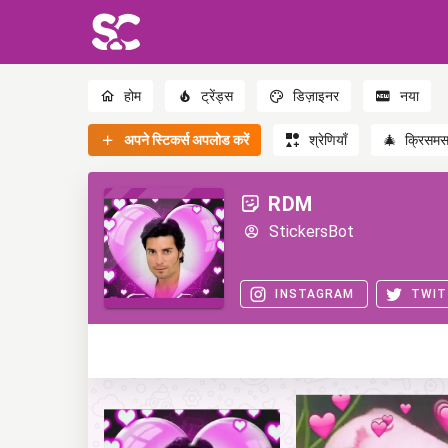
होम
ट्रेंड्स
डिज़ाइनर
नया
अपने स्टिकर्स अपलोड करें
श्रेणियाँ
🎄
क्रिसम
RDM
StickersBot
INSTAGRAM
TWIT