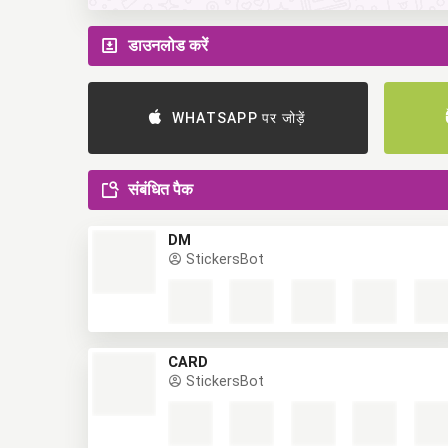
डाउनलोड करें
WHATSAPP पर जोड़ें
संबंधित पैक
DM
StickersBot
CARD
StickersBot