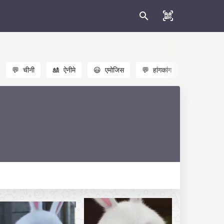
💬
चीनी
🎎
ऐनीमे
😃
एमोजिस
💬
हांगकांग
🐱
बिल्लियाँ