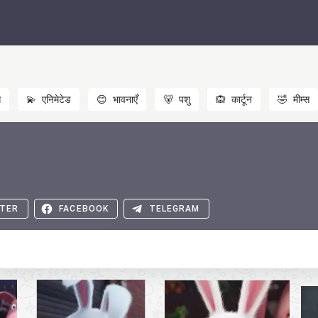
स
💫
एनिमेटेड
😊
भावनाएँ
🐻
पशु
🙉
कार्टून
🤣
मीम्स
TER
FACEBOOK
TELEGRAM