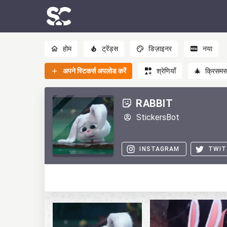
होम
ट्रेंड्स
डिज़ाइनर
नया
अपने स्टिकर्स अपलोड करें
श्रेणियाँ
🎄
क्रिसम
RABBIT
StickersBot
INSTAGRAM
TWIT