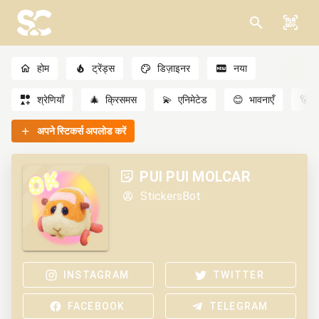
होम
ट्रेंड्स
डिज़ाइनर
नया
श्रेणियाँ
🎄
क्रिसमस
💫
एनिमेटेड
😊
भावनाएँ
🐻
अपने स्टिकर्स अपलोड करें
PUI PUI MOLCAR
StickersBot
INSTAGRAM
TWITTER
FACEBOOK
TELEGRAM