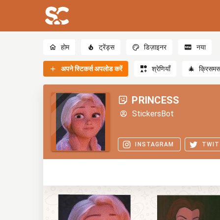
होम
ट्रेंड्स
डिज़ाइनर
नया
अपने स्टिकर्स अपलोड करें
श्रेणियाँ
🎄
क्रिसम
PRINCESS
StickersBot
INSTAGRAM
TWIT