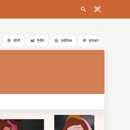
💬
चीनी
🎎
ऐनीमे
😃
एमोजिस
💬
हांगकांग
🐱
बिल्लियाँ