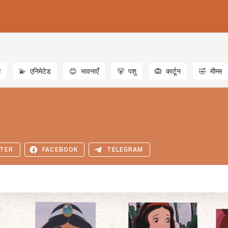
स
💫
एनिमेटेड
😊
भावनाएँ
🐻
पशु
🙉
कार्टून
🤣
मीम्स
TER
FACEBOOK
TELEGRAM