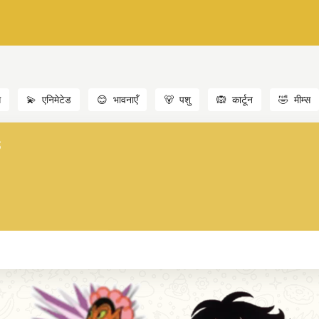
स
💫
एनिमेटेड
😊
भावनाएँ
🐻
पशु
🙉
कार्टून
🤣
मीम्स
S