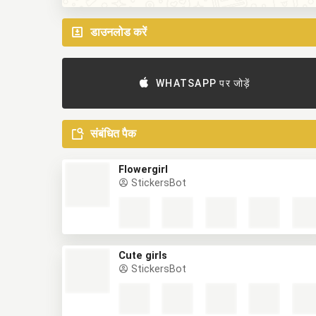
डाउनलोड करें
WHATSAPP पर जोड़ें
संबंधित पैक
Flowergirl
StickersBot
Cute girls
StickersBot