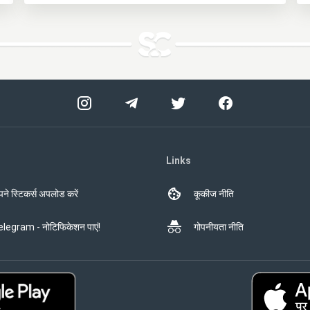
Links
ने स्टिकर्स अपलोड करें
कूकीज नीति
legram - नोटिफिकेशन पाएं!
गोपनीयता नीति